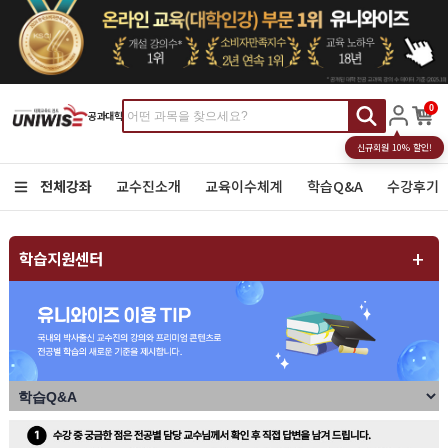
0
공과대학
신규회원 10% 할인!
전체강좌
교수진소개
교육이수체계
학습Q&A
수강후기
학습지원센터