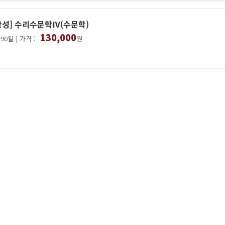
완성] 수리수문학Ⅳ(수문학)
130,000
90일 | 가격 :
원