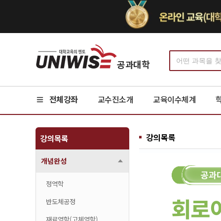
공과대학
전체강좌
교수진소개
교육이수체계
강의목록
강의목록
개념완성
정역학
반도체공정
재료역학(고체역학)