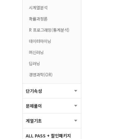
시계열분석
확률과정론
R 프로그래밍(통계분석)
데이터마이닝
머신러닝
딥러닝
경영과학(OR)­
단기속성
문제풀이
계열기초
ALL PASS + 할인패키지