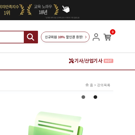
0
신규회원
10%
할인권 증정!
기사/산업기사
HOT
홈 > 강의목록