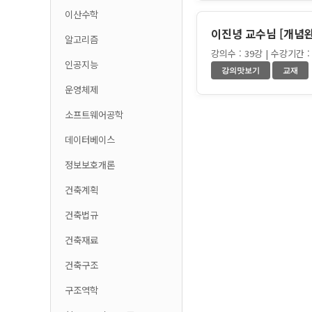
이산수학
이진녕 교수님 [개념
알고리즘
강의수 : 39강 | 수강기간 : 
인공지능
운영체제
소프트웨어공학
데이터베이스
정보보호개론
건축계획
건축법규
건축재료
건축구조
구조역학