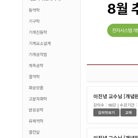
동역학
기구학
기계진동학
기계요소설계
기계공작법
계측공학
열역학
화공양론
이진녕 교수님 [개념완
고분자화학
강의수 : 98강 | 수강기간 : 
반응공학
유체역학
열전달
이진녕 교수님 [개념완