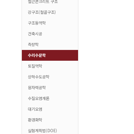
철근콘크리트 구조
강구조(철골구조)
구조동역학
건축시공
측량학
수리수문학
토질역학
상하수도공학
원자력공학
수질오염개론
대기오염
환경화학
실험계획법(DOE)