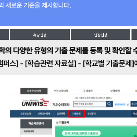
휴강신청
연장신청